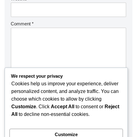
Comment
*
We respect your privacy
Cookies help us improve your experience, deliver
personalized content, and analyze traffic. You can
choose which cookies to allow by clicking
Customize
. Click
Accept All
to consent or
Reject
Save my name, email, and website in this browser for the
All
to decline non-essential cookies.
next time I comment.
Customize