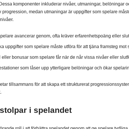
essa komponenter inkluderar nivåer, utmaningar, belöningar och
 progression, medan utmaningar är uppgifter som spelare måste s
ivåer.
elare avancerar genom, ofta kräver erfarenhetspoäng eller slu
a uppgifter som spelare måste utföra för att tjäna framsteg mot s
eller bonusar som spelare får när de når vissa nivåer eller slutfö
stationer som låser upp ytterligare belöningar och ökar spelari
ar tillsammans för att skapa ett strukturerat progressionssyst
.
stolpar i spelandet
örande roll i att förbättra spelandet genom att ge spelare tydliga