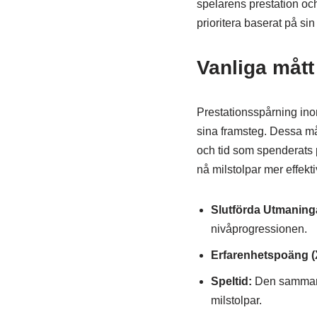
spelarens prestation och
prioritera baserat på sin 
Vanliga mått
Prestationsspårning inom
sina framsteg. Dessa måt
och tid som spenderats på
nå milstolpar mer effekti
Slutförda Utmaning
nivåprogressionen.
Erfarenhetspoäng (
Speltid:
Den sammanla
milstolpar.