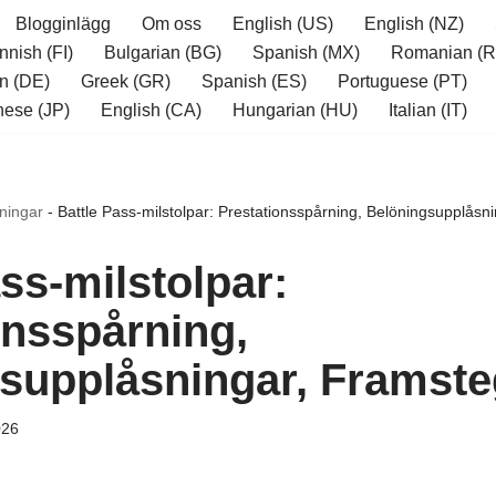
Blogginlägg
Om oss
English (US)
English (NZ)
nnish (FI)
Bulgarian (BG)
Spanish (MX)
Romanian (R
n (DE)
Greek (GR)
Spanish (ES)
Portuguese (PT)
ese (JP)
English (CA)
Hungarian (HU)
Italian (IT)
ningar
-
Battle Pass-milstolpar: Prestationsspårning, Belöningsupplåsn
ss-milstolpar:
onsspårning,
supplåsningar, Framste
026