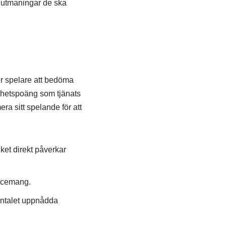
a utmaningar de ska
per spelare att bedöma
enhetspoäng som tjänats
ra sitt spelande för att
ket direkt påverkar
ncemang.
antalet uppnådda