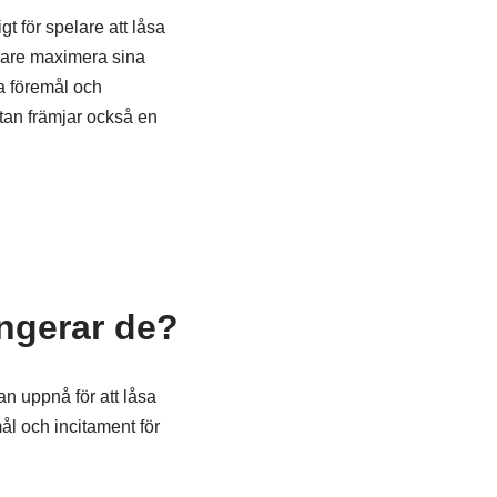
t för spelare att låsa
elare maximera sina
a föremål och
utan främjar också en
ungerar de?
n uppnå för att låsa
ål och incitament för