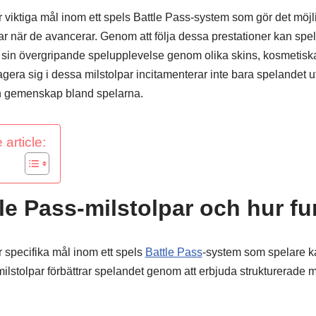
r viktiga mål inom ett spels Battle Pass-system som gör det möjlig
ar när de avancerar. Genom att följa dessa prestationer kan sp
a sin övergripande spelupplevelse genom olika skins, kosmetisk
gera sig i dessa milstolpar incitamenterar inte bara spelandet 
ch gemenskap bland spelarna.
 article:
tle Pass-milstolpar och hur f
r specifika mål inom ett spels
Battle Pass
-system som spelare ka
lstolpar förbättrar spelandet genom att erbjuda strukturerade m