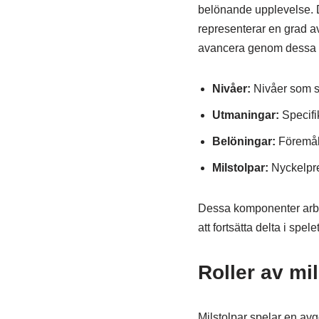
belönande upplevelse. D
representerar en grad av
avancera genom dessa n
Nivåer:
Nivåer som sp
Utmaningar:
Specifik
Belöningar:
Föremål 
Milstolpar:
Nyckelpre
Dessa komponenter arbet
att fortsätta delta i spelet
Roller av mil
Milstolpar spelar en avg