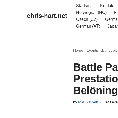
Startsida
Kontakt
Norwegian (NO)
Fi
chris-hart.net
Skip
Czech (CZ)
Germa
to
German (AT)
Japan
content
Home
-
Eventprisbanebelö
Battle Pa
Prestati
Belöning
by
Mia Sullivan
04/03/2