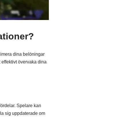
ationer?
ximera dina belöningar
t effektivt övervaka dina
fördelar. Spelare kan
ålla sig uppdaterade om