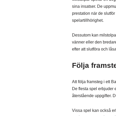
sina insatser. De uppmun
prestation när de slutfö
spelartillhörighet.
Dessutom kan milstolpar
vänner eller den bredar
efter att slutföra och lå
Följa framst
Att följa framsteg i ett 
De flesta spel erbjuder 
återstående uppgifter. De
Vissa spel kan också er