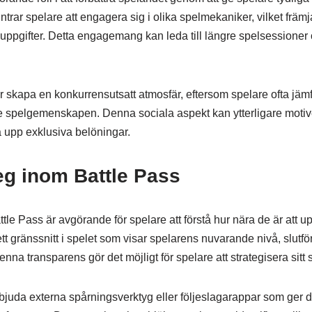
trar spelare att engagera sig i olika spelmekaniker, vilket främ
r uppgifter. Detta engagemang kan leda till längre spelsessioner
 skapa en konkurrensutsatt atmosfär, eftersom spelare ofta jäm
e spelgemenskapen. Denna sociala aspekt kan ytterligare motive
sa upp exklusiva belöningar.
eg inom Battle Pass
Battle Pass är avgörande för spelare att förstå hur nära de är att 
ett gränssnitt i spelet som visar spelarens nuvarande nivå, slut
nna transparens gör det möjligt för spelare att strategisera sitt 
bjuda externa spårningsverktyg eller följeslagarappar som ger d