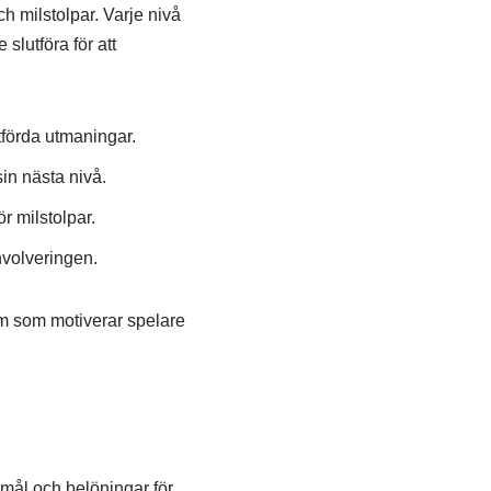
 milstolpar. Varje nivå
lutföra för att
tförda utmaningar.
in nästa nivå.
r milstolpar.
nvolveringen.
em som motiverar spelare
 mål och belöningar för