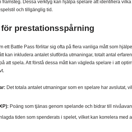
 framsteg. Dessa verktyg kan hjälpa spelare att identifiera vilk
spelstil och tillgänglig tid.
 för prestationsspårning
 ett Battle Pass förlitar sig ofta på flera vanliga mått som hjäl
t kan inkludera antalet slutförda utmaningar, totalt antal erfar
 att spela. Att förstå dessa mått kan vägleda spelare i att optime
vt.
ar:
Det totala antalet utmaningar som en spelare har avslutat, vil
XP):
Poäng som tjänas genom spelande och bidrar till nivåava
gda tiden som spenderats i spelet, vilket kan korrelera med 