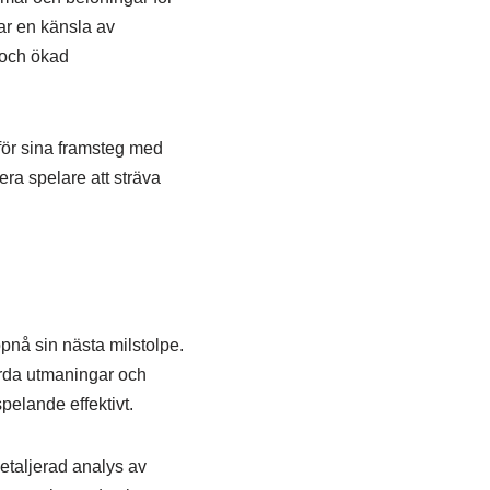
jar en känsla av
 och ökad
för sina framsteg med
ra spelare att sträva
uppnå sin nästa milstolpe.
förda utmaningar och
spelande effektivt.
etaljerad analys av