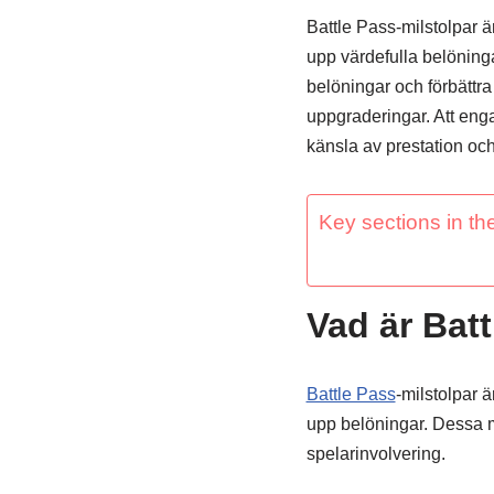
Battle Pass-milstolpar ä
upp värdefulla belöning
belöningar och förbättr
uppgraderingar. Att enga
känsla av prestation o
Key sections in the
Vad är Bat
Battle Pass
-milstolpar ä
upp belöningar. Dessa mi
spelarinvolvering.