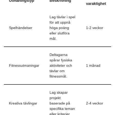
Utmaningstyp
Beskrivning
varaktighet
Lag tävlar i spel
för att uppnå
Spelhändelser
höga poäng
1-2 veckor
eller slutföra
mål.
Deltagarna
spårar fysiska
Fitnessutmaningar
aktiviteter och
1 månad
tävlar om
fitnessmål.
Lag skapar
projekt
Kreativa tävlingar
baserade på
2-4 veckor
specifika teman
eller kriterier.