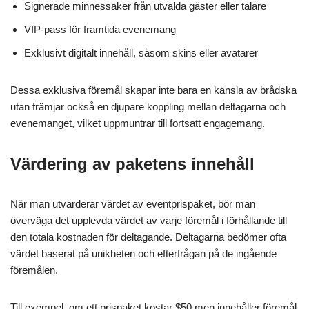
Signerade minnessaker från utvalda gäster eller talare
VIP-pass för framtida evenemang
Exklusivt digitalt innehåll, såsom skins eller avatarer
Dessa exklusiva föremål skapar inte bara en känsla av brådska
utan främjar också en djupare koppling mellan deltagarna och
evenemanget, vilket uppmuntrar till fortsatt engagemang.
Värdering av paketens innehåll
När man utvärderar värdet av eventprispaket, bör man
överväga det upplevda värdet av varje föremål i förhållande till
den totala kostnaden för deltagande. Deltagarna bedömer ofta
värdet baserat på unikheten och efterfrågan på de ingående
föremålen.
Till exempel, om ett prispaket kostar $50 men innehåller föremål