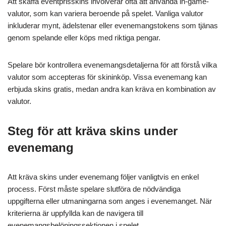
Att skaffa eventprisskins involverar ofta att använda in-game-
valutor, som kan variera beroende på spelet. Vanliga valutor
inkluderar mynt, ädelstenar eller evenemangstokens som tjänas
genom spelande eller köps med riktiga pengar.
Spelare bör kontrollera evenemangsdetaljerna för att förstå vilka
valutor som accepteras för skininköp. Vissa evenemang kan
erbjuda skins gratis, medan andra kan kräva en kombination av
valutor.
Steg för att kräva skins under
evenemang
Att kräva skins under evenemang följer vanligtvis en enkel
process. Först måste spelare slutföra de nödvändiga
uppgifterna eller utmaningarna som anges i evenemanget. När
kriterierna är uppfyllda kan de navigera till
evenemangsbelöningssektionen i spelet.