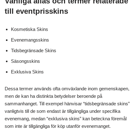
Vanliga alias och termer relaterade
till eventprisskins
Kosmetiska Skins
Evenemangsskins
Tidsbegränsade Skins
Säsongsskins
Exklusiva Skins
Dessa termer används ofta omväxlande inom gemenskapen,
men de kan ha distinkta betydelser beroende på
sammanhanget. Till exempel hänvisar “tidsbegränsade skins”
vanligtvis till de som endast är tillgängliga under specifika
evenemang, medan “exklusiva skins” kan beteckna föremål
som inte är tillgängliga för köp utanför evenemanget.