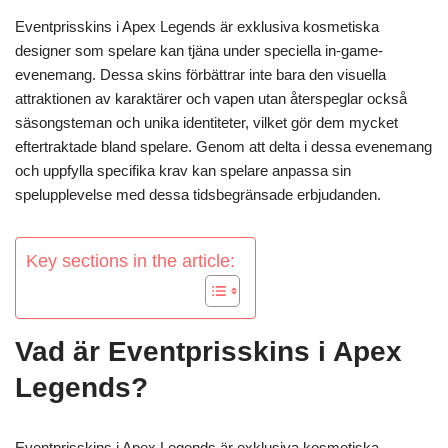
Eventprisskins i Apex Legends är exklusiva kosmetiska
designer som spelare kan tjäna under speciella in-game-
evenemang. Dessa skins förbättrar inte bara den visuella
attraktionen av karaktärer och vapen utan återspeglar också
säsongsteman och unika identiteter, vilket gör dem mycket
eftertraktade bland spelare. Genom att delta i dessa evenemang
och uppfylla specifika krav kan spelare anpassa sin
spelupplevelse med dessa tidsbegränsade erbjudanden.
Key sections in the article:
Vad är Eventprisskins i Apex
Legends?
Eventprisskins i Apex Legends är exklusiva kosmetiska