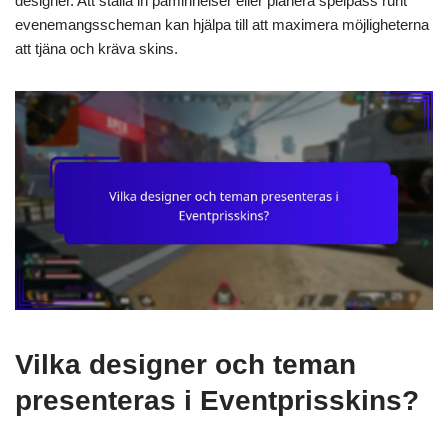
designer. Att ställa in påminnelser eller planera spelpass runt
evenemangsscheman kan hjälpa till att maximera möjligheterna
att tjäna och kräva skins.
Vilka designer och teman
presenteras i Eventprisskins?