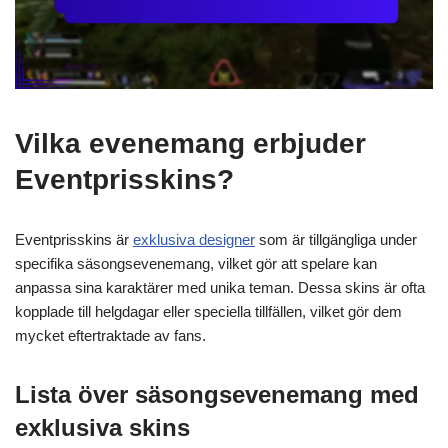
Vilka evenemang erbjuder
Eventprisskins?
Eventprisskins är
exklusiva designer
som är tillgängliga under
specifika säsongsevenemang, vilket gör att spelare kan
anpassa sina karaktärer med unika teman. Dessa skins är ofta
kopplade till helgdagar eller speciella tillfällen, vilket gör dem
mycket eftertraktade av fans.
Lista över säsongsevenemang med
exklusiva skins