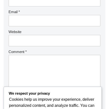
Email
*
Website
Comment
*
We respect your privacy
Cookies help us improve your experience, deliver
personalized content, and analyze traffic. You can