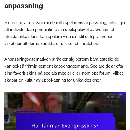
anpassning
Skins spelar en avgörande roll i spelarens anpassning, vilket gör
att individer kan personifiera sin spelupplevelse. Genom att
utrusta olika skins kan spelare visa sin stil och preferenser,
vilket gör att deras karaktärer sticker ut i matcher.
Anpassningsalternativen sträcker sig bortom bara estetik; de
kan också främja gemenskapsengagemang. Spelare delar ofta
sina favorit-skins på sociala medier eller inom spelforum, vilket
skapar en kultur av uppskattning för unika designer.