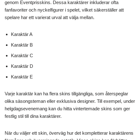
genom Eventprisskins. Dessa karaktärer inkluderar ofta
fanfavoriter och nyckelfigurer i spelet, vilket säkerställer att
spelare har ett varierat urval att välja mellan.
Karaktär A
Karaktär B
Karaktär C
Karaktär D
Karaktär E
Varje karaktär kan ha flera skins tillgängliga, som återspeglar
olika säsongsteman eller exklusiva designer. Till exempel, under
helgdagsevenemang kan du hitta vintertemade skins som ger
festlig stil till dina karaktärer.
När du väljer ett skin, överväg hur det kompletterar karaktärens