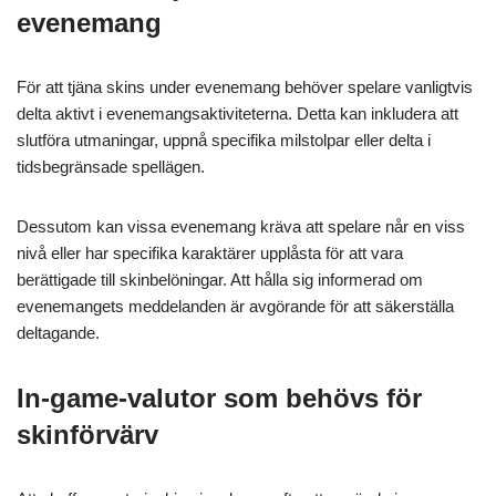
evenemang
För att tjäna skins under evenemang behöver spelare vanligtvis
delta aktivt i evenemangsaktiviteterna. Detta kan inkludera att
slutföra utmaningar, uppnå specifika milstolpar eller delta i
tidsbegränsade spellägen.
Dessutom kan vissa evenemang kräva att spelare når en viss
nivå eller har specifika karaktärer upplåsta för att vara
berättigade till skinbelöningar. Att hålla sig informerad om
evenemangets meddelanden är avgörande för att säkerställa
deltagande.
In-game-valutor som behövs för
skinförvärv