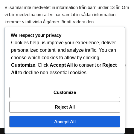
Vi samlar inte medvetet in information från barn under 13 år. Om
vi blir medvetna om att vi har samlat in sådan information,
kommer vi att vidta åtgärder för att radera den.
We respect your privacy
Ändringar av denna policy
Cookies help us improve your experience, deliver
personalized content, and analyze traffic. You can
choose which cookies to allow by clicking
Vi kan uppdatera denna policy från tid till annan. Vi kommer att
informera dig om eventuella ändringar genom att publicera den
Customize
. Click
Accept All
to consent or
Reject
nya policyn på vår webbplats.
All
to decline non-essential cookies.
Kontaktinformation
Customize
Reject All
Om du har frågor om denna policy, vänligen kontakta oss på
privacy@chris-hart.net
.
Accept All
Neve
| Powered by
WordPress