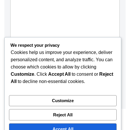
We respect your privacy
Cookies help us improve your experience, deliver
personalized content, and analyze traffic. You can
choose which cookies to allow by clicking
Customize
. Click
Accept All
to consent or
Reject
Save my name, email, and website in this browser for the
All
to decline non-essential cookies.
next time I comment.
Customize
Reject All
Accept All