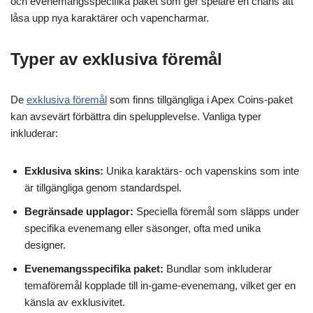
och evenemangsspecifika paket som ger spelare en chans att
låsa upp nya karaktärer och vapencharmar.
Typer av exklusiva föremål
De
exklusiva föremål
som finns tillgängliga i Apex Coins-paket
kan avsevärt förbättra din spelupplevelse. Vanliga typer
inkluderar:
Exklusiva skins:
Unika karaktärs- och vapenskins som inte
är tillgängliga genom standardspel.
Begränsade upplagor:
Speciella föremål som släpps under
specifika evenemang eller säsonger, ofta med unika
designer.
Evenemangsspecifika paket:
Bundlar som inkluderar
temaföremål kopplade till in-game-evenemang, vilket ger en
känsla av exklusivitet.