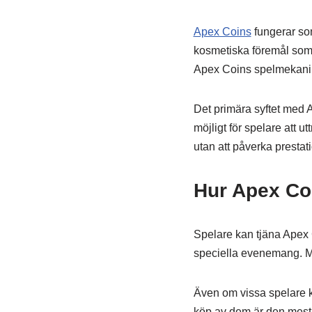
Apex Coins
fungerar som
kosmetiska föremål som s
Apex Coins spelmekanik
Det primära syftet med A
möjligt för spelare att u
utan att påverka prestat
Hur Apex Coi
Spelare kan tjäna Apex C
speciella evenemang. Me
Även om vissa spelare k
köp av dem är den mest 