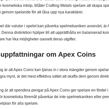
 kosmetiska inköp, tillåter Crafting Metals spelare att skapa spe
 genom spelande för att låsa upp nya karaktärer.
spel där valutor i spelet kan påverka spelmekaniken avsevärt, är A
 Denna distinktion hjälper till att upprätthålla en balanserad kon
are har lika möjligheter oavsett deras utgifter.
suppfattningar om Apex Coins
ng är att Apex Coins kan tjänas in i stora mängder genom spelan
ra mynt, är det mest effektiva sättet att skaffa dem genom direk
g är att spendera pengar på Apex Coins ger spelare en fördel i
r kosmetiska föremål påverkar de inte spelmekaniken eller prest
pelplan för alla spelare.