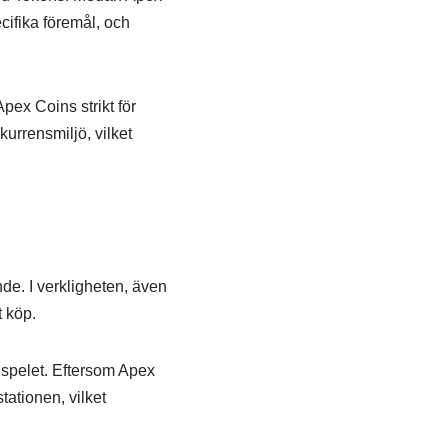
cifika föremål, och
pex Coins strikt för
kurrensmiljö, vilket
de. I verkligheten, även
t köp.
 spelet. Eftersom Apex
ationen, vilket