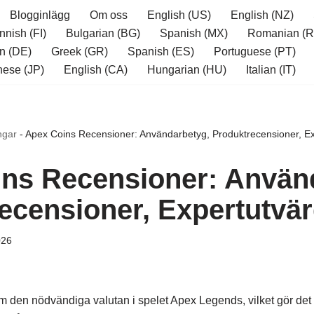
Blogginlägg
Om oss
English (US)
English (NZ)
nnish (FI)
Bulgarian (BG)
Spanish (MX)
Romanian (R
n (DE)
Greek (GR)
Spanish (ES)
Portuguese (PT)
ese (JP)
English (CA)
Hungarian (HU)
Italian (IT)
ngar
-
Apex Coins Recensioner: Användarbetyg, Produktrecensioner, Ex
ns Recensioner: Använ
ecensioner, Expertutvär
026
den nödvändiga valutan i spelet Apex Legends, vilket gör det mö