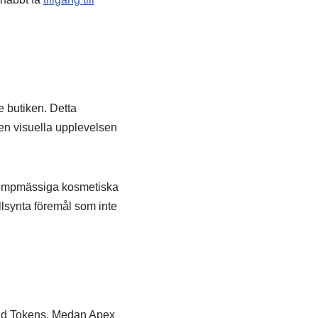
 butiken. Detta
en visuella upplevelsen
lumpmässiga kosmetiska
llsynta föremål som inte
end Tokens. Medan Apex