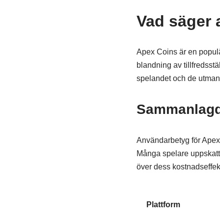
Vad säger
Apex Coins är en populä
blandning av tillfredsst
spelandet och de utmanin
Sammanlagd
Användarbetyg för Apex Co
Många spelare uppskatta
över dess kostnadseffekt
Plattform