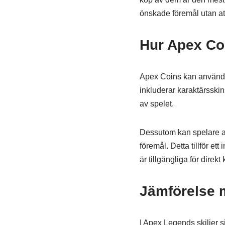
önskade föremål utan a
Hur Apex Co
Apex Coins kan användas
inkluderar karaktärsski
av spelet.
Dessutom kan spelare a
föremål. Detta tillför e
är tillgängliga för direkt 
Jämförelse m
I Apex Legends skiljer 