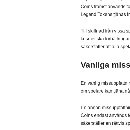
Coins främst används för
Legend Tokens tjänas in
Till skillnad från vissa 
kosmetiska förbättringar.
säkerställer att alla spel
Vanliga mis
En vanlig missuppfattni
om spelare kan tjäna någ
En annan missuppfattnin
Coins endast används fö
säkerställer en rättvis s