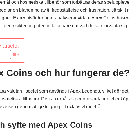
emål och kosmetiska tillbehör som förbättrar deras speluppleve
lar en blandning av tillfredsställelse och frustration, särskilt n
nglighet. Expertutvärderingar analyserar vidare Apex Coins base
t ger insikter för potentiella köpare om vad de kan förvänta sig.
 article:
x Coins och hur fungerar de?
ra valutan i spelet som används i Apex Legends, vilket gör det mö
kosmetiska tillbehör. De kan erhållas genom spelande eller köpa
levelsen genom att ge tillgång till exklusivt innehåll.
ch syfte med Apex Coins