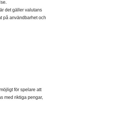
lse.
är det gäller valutans
rat på användbarhet och
jligt för spelare att
s med riktiga pengar,