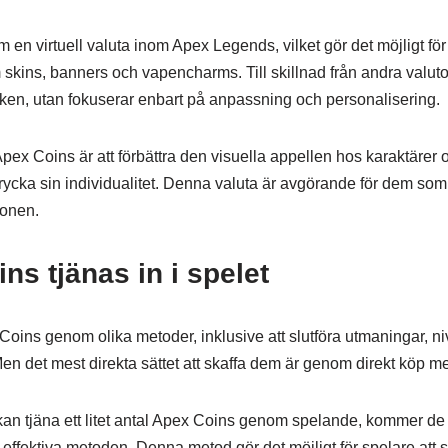
 en virtuell valuta inom Apex Legends, vilket gör det möjligt för
kins, banners och vapencharms. Till skillnad från andra valutor
en, utan fokuserar enbart på anpassning och personalisering.
pex Coins är att förbättra den visuella appellen hos karaktärer o
ttrycka sin individualitet. Denna valuta är avgörande för dem som vi
ionen.
ns tjänas in i spelet
oins genom olika metoder, inklusive att slutföra utmaningar, ni
n det mest direkta sättet att skaffa dem är genom direkt köp me
an tjäna ett litet antal Apex Coins genom spelande, kommer de f
effektiva metoden. Denna metod gör det möjligt för spelare att 