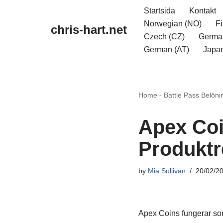
Startsida
Kontakt
Norwegian (NO)
Fi
chris-hart.net
Skip
Czech (CZ)
Germa
to
German (AT)
Japan
content
Home
-
Battle Pass Belöni
Apex Coi
Produktr
by
Mia Sullivan
20/02/2
Apex Coins fungerar som 