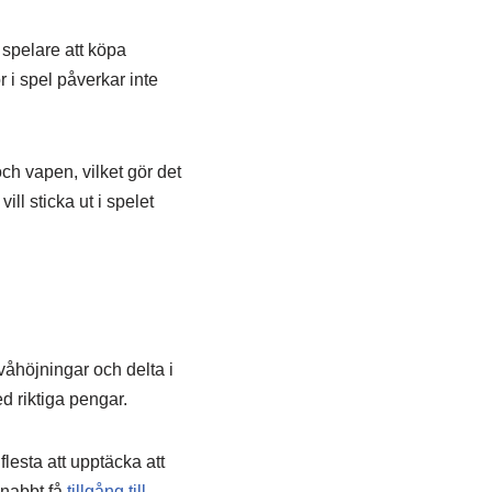
 spelare att köpa
 i spel påverkar inte
ch vapen, vilket gör det
ll sticka ut i spelet
våhöjningar och delta i
d riktiga pengar.
lesta att upptäcka att
snabbt få
tillgång till