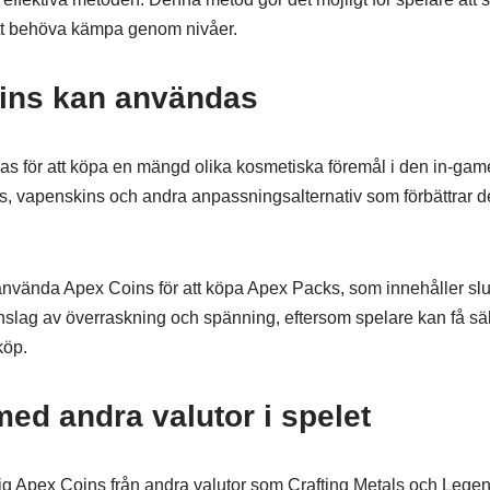
tt behöva kämpa genom nivåer.
ins kan användas
 för att köpa en mängd olika kosmetiska föremål i den in-game
ns, vapenskins och andra anpassningsalternativ som förbättrar d
nvända Apex Coins för att köpa Apex Packs, som innehåller s
tt inslag av överraskning och spänning, eftersom spelare kan få sä
köp.
ed andra valutor i spelet
sig Apex Coins från andra valutor som Crafting Metals och Leg