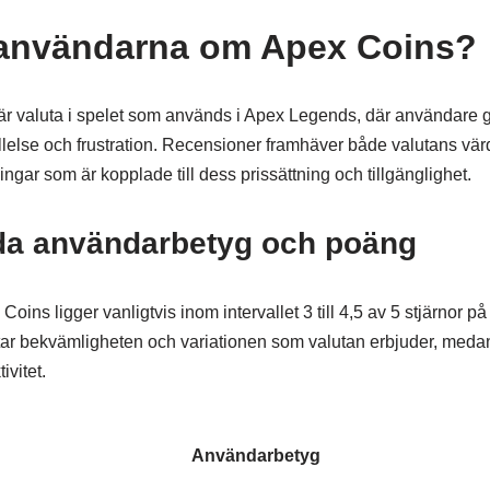
 användarna om Apex Coins?
r valuta i spelet som används i Apex Legends, där användare ge
ällelse och frustration. Recensioner framhäver både valutans värde
gar som är kopplade till dess prissättning och tillgänglighet.
a användarbetyg och poäng
ins ligger vanligtvis inom intervallet 3 till 4,5 av 5 stjärnor på 
r bekvämligheten och variationen som valutan erbjuder, medan 
ivitet.
Användarbetyg