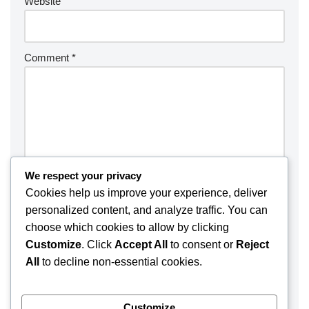
Website
Comment
*
We respect your privacy
Cookies help us improve your experience, deliver
personalized content, and analyze traffic. You can
choose which cookies to allow by clicking
Customize
. Click
Accept All
to consent or
Reject
Save my name, email, and website in this browser for the
All
to decline non-essential cookies.
next time I comment.
Customize