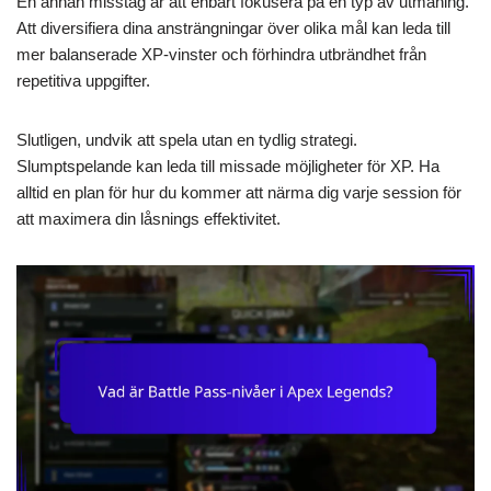
En annan misstag är att enbart fokusera på en typ av utmaning.
Att diversifiera dina ansträngningar över olika mål kan leda till
mer balanserade XP-vinster och förhindra utbrändhet från
repetitiva uppgifter.
Slutligen, undvik att spela utan en tydlig strategi.
Slumptspelande kan leda till missade möjligheter för XP. Ha
alltid en plan för hur du kommer att närma dig varje session för
att maximera din låsnings effektivitet.