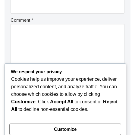
Comment
*
We respect your privacy
Cookies help us improve your experience, deliver
personalized content, and analyze traffic. You can
choose which cookies to allow by clicking
Customize
. Click
Accept All
to consent or
Reject
Save my name, email, and website in this browser for the
All
to decline non-essential cookies.
next time I comment.
Customize