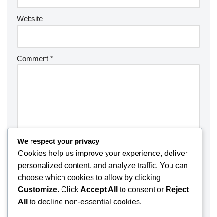
Website
Comment
*
We respect your privacy
Cookies help us improve your experience, deliver
personalized content, and analyze traffic. You can
choose which cookies to allow by clicking
Customize
. Click
Accept All
to consent or
Reject
Save my name, email, and website in this browser for the
All
to decline non-essential cookies.
next time I comment.