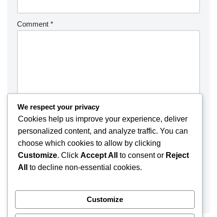
Comment
*
We respect your privacy
Cookies help us improve your experience, deliver
personalized content, and analyze traffic. You can
choose which cookies to allow by clicking
Customize
. Click
Accept All
to consent or
Reject
Save my name, email, and website in this browser for the
All
to decline non-essential cookies.
next time I comment.
Customize