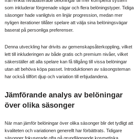
från enkla nivåbaserade belöningar till mer komplexa system
som inkluderar förgrenade vägar och flera belöningstyper. Tidiga
säsonger hade vanligtvis en linjär progression, medan mer
nyligen iterationer tillåter spelare att välja sina belöningsvägar
baserat på personliga preferenser.
Denna utveckling har drivits av gemenskapsåterkoppling, vilket
lett till inkluderingen av både gratis och premium nivåer, vilket
säkerställer att alla spelare kan få tillgång till vissa belöningar
utan att behöva köpa passet. Introduktionen av säsongsteman
har också tillfört djup och variation till erbjudandena.
Jämförande analys av belöningar
över olika säsonger
När man jämför belöningar över olika säsonger blir det tydligt att
kvaliteten och variationen generellt har förbättrats. Tidigare
säsonger fokuserade ofta på grundläggande kosmetiska