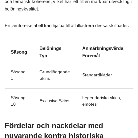
och tematisk koherens, vilket har lett till en märkbar utveckling i
belöningskvalitet.
En jämförelsetabell kan hjälpa till att illustrera dessa skillnader:
Belönings
Anmärkningsvärda
Säsong
Typ
Föremål
Säsong
Grundläggande
Standardkläder
1
Skins
Säsong
Legendariska skins,
Exklusiva Skins
10
emotes
Fördelar och nackdelar med
nuvarande kontra historiska